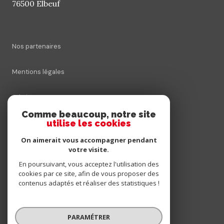
76500 Elbeuf
Nos partenaires
Mentions légales
Admin
Comme beaucoup, notre site
utilise les cookies
Nos honoraires
On aimerait vous accompagner pendant
Politique RGPD
votre visite.
En poursuivant, vous acceptez l'utilisation des
cookies par ce site, afin de vous proposer des
Cookies
contenus adaptés et réaliser des statistiques !
© 2026 | Tous droits réservés
PARAMÉTRER