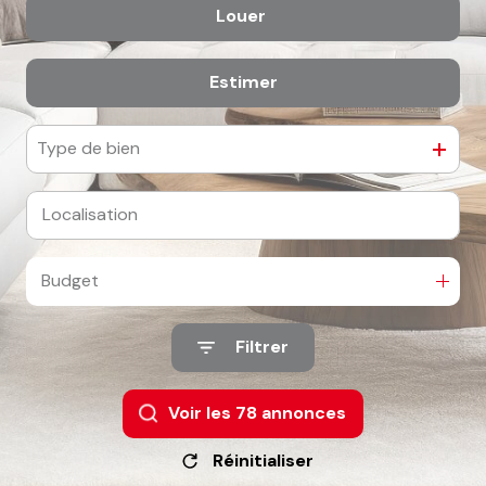
Louer
De l'ancien
Estimer
à l'année
De l'immo pro
Type de bien
Budget
Filtrer
Voir les
78
annonces
Réinitialiser