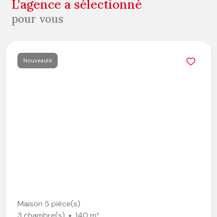
l'agence a sélectionné
pour vous
té
No
 pièce(s)
Mais
re(s)
140 m²
4 ch