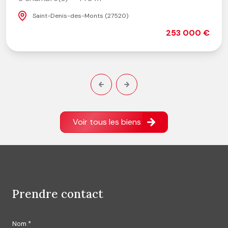
-Denis-des-Monts (27520)
253 000 €
Voir tous les biens
prendre contact
Nom *