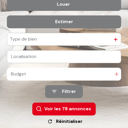
Louer
De l'ancien
Estimer
à l'année
De l'immo pro
Type de bien
Budget
Filtrer
Voir les
78
annonces
Réinitialiser