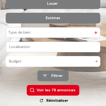
Louer
De l'ancien
Estimer
à l'année
De l'immo pro
Type de bien
Budget
Filtrer
Voir les
78
annonces
Réinitialiser