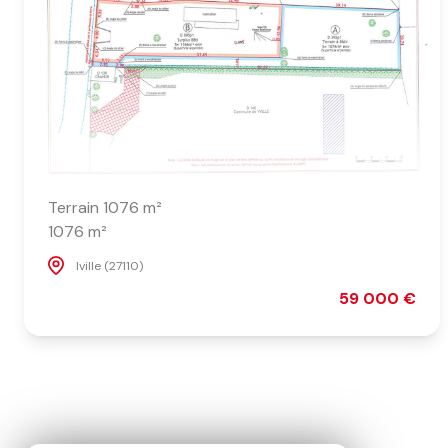
Terrain 1076 m²
1076 m²
Iville (27110)
59 000 €