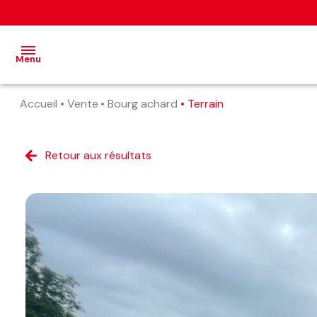
Menu
Accueil
Vente
Bourg achard
Terrain
accueil
nos
Retour aux résultats
annonces
estimation
alerte
e-
mail
contact