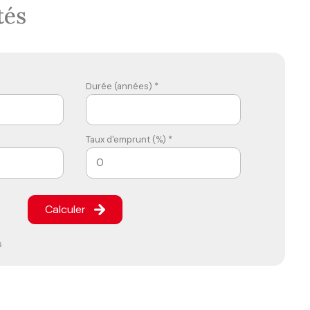
tés
Durée (années) *
Taux d'emprunt (%) *
Calculer
s