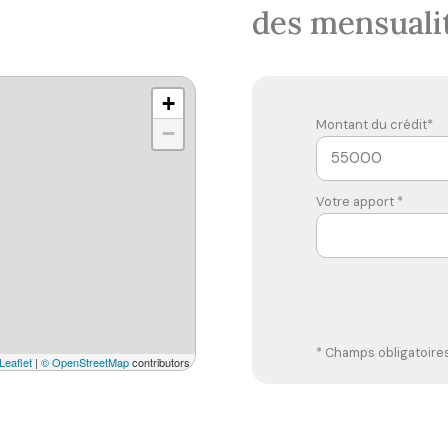
des mensuali
+
Montant du crédit*
−
Votre apport *
* Champs obligatoire
Leaflet
|
© OpenStreetMap
contributors