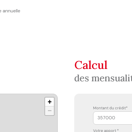
e annuelle
calcul
des mensuali
+
Montant du crédit*
−
Votre apport *