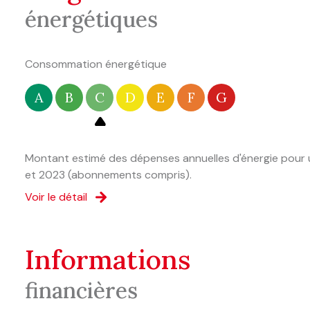
énergétiques
Consommation énergétique
A
B
C
D
E
F
G
Montant estimé des dépenses annuelles d'énergie pour u
et 2023 (abonnements compris).
Voir le détail
informations
financières