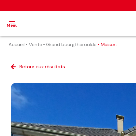
Menu
Accueil
Vente
Grand bourgtheroulde
Maison
accueil
nos
Retour aux résultats
annonces
estimation
alerte
e-
mail
contact