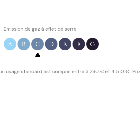
Emission de gaz à effet de serre
A
B
C
D
E
F
G
n usage standard est compris entre 3 280 € et 4 510 € . Pri