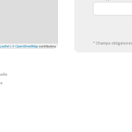
* Champs obligatoire
Leaflet
|
© OpenStreetMap
contributors
elle
re