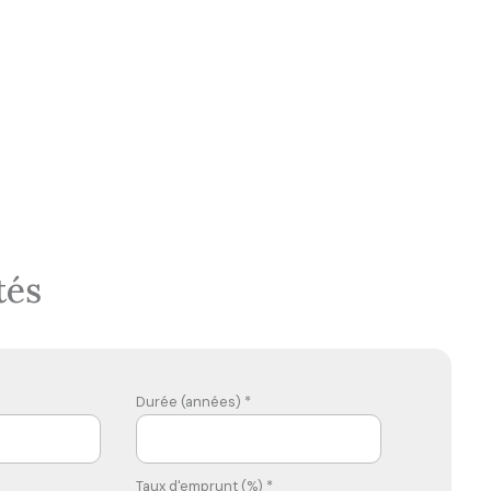
tés
Durée (années) *
Taux d'emprunt (%) *