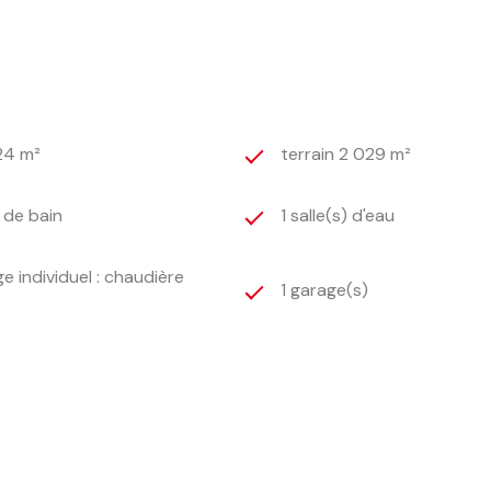
24 m²
terrain 2 029 m²
) de bain
1 salle(s) d'eau
e individuel : chaudière
1 garage(s)