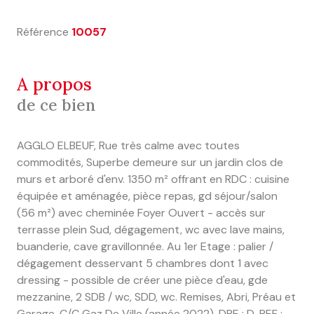
Référence
10057
a propos
de ce bien
AGGLO ELBEUF, Rue très calme avec toutes
commodités, Superbe demeure sur un jardin clos de
murs et arboré d'env. 1350 m² offrant en RDC : cuisine
équipée et aménagée, pièce repas, gd séjour/salon
(56 m²) avec cheminée Foyer Ouvert - accès sur
terrasse plein Sud, dégagement, wc avec lave mains,
buanderie, cave gravillonnée. Au 1er Etage : palier /
dégagement desservant 5 chambres dont 1 avec
dressing - possible de créer une pièce d'eau, gde
mezzanine, 2 SDB / wc, SDD, wc. Remises, Abri, Préau et
Garage. C/C Gaz De Ville (année 2022), DPE : D. REF :