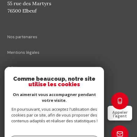
55 rue des Martyrs
76500 Elbeuf
Nos partenaires
Mentions légales
Admin
Comme beaucoup, notre site
utilise les cookies
Nos honoraires
On aimerait vous accompagner pendant
Politique RGPD
votre visite.
En poursuivant, vous acceptez l'utilisation des
Appeler
cookies par ce site, afin de vous proposer des
Cookies
l'agent
contenus adaptés et réaliser des statistiques !
© 2026 | Tous droits réservés