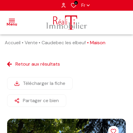
0
Fr
Menu
Accueil
Vente
Caudebec les elbeuf
Maison
accueil
nos
Retour aux résultats
annonces
estimation
Télécharger la fiche
alerte
Partager ce bien
e-
mail
contact