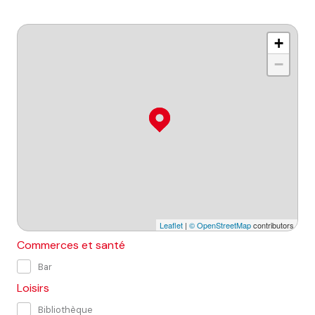
+
−
Leaflet
|
© OpenStreetMap
contributors
Commerces et santé
Bar
Loisirs
Bibliothèque