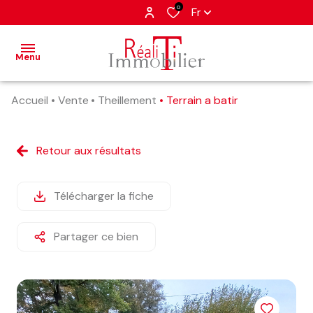
0
Fr
Menu
Accueil
Vente
Theillement
Terrain a batir
accueil
nos
Retour aux résultats
annonces
estimation
Télécharger la fiche
alerte
Partager ce bien
e-
mail
contact