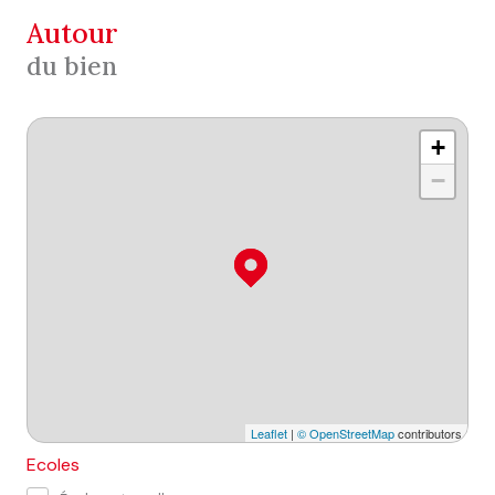
autour
du bien
+
−
Leaflet
|
© OpenStreetMap
contributors
Ecoles