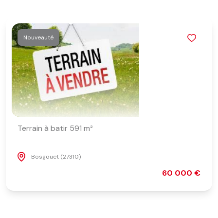
Nouveauté
Terrain à batir 591 m²
Bosgouet (27310)
60 000 €