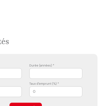
tés
Durée (années) *
Taux d'emprunt (%) *