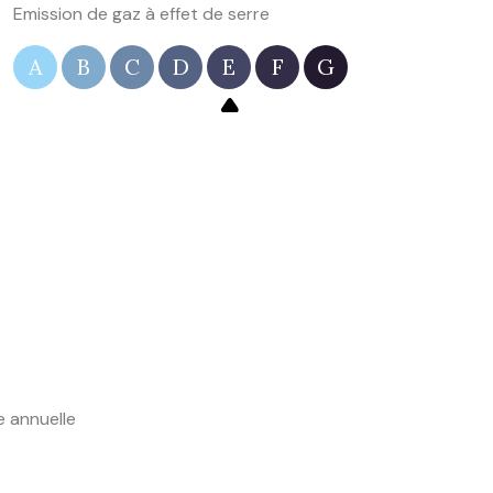
Emission de gaz à effet de serre
A
B
C
D
E
F
G
e annuelle