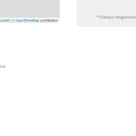
* Champs obligatoire
Leaflet
|
© OpenStreetMap
contributors
ire