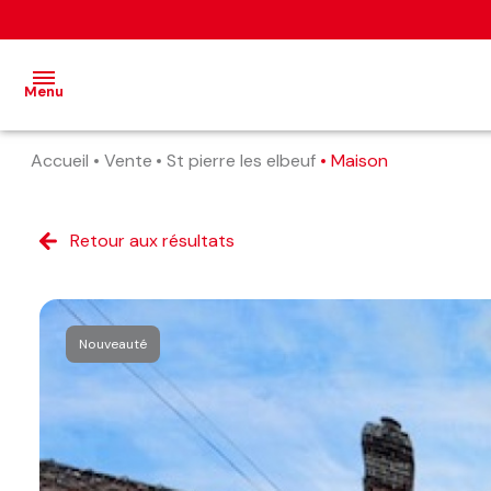
Menu
Accueil
Vente
St pierre les elbeuf
Maison
accueil
nos
Retour aux résultats
annonces
estimation
alerte
Nouveauté
e-
mail
contact