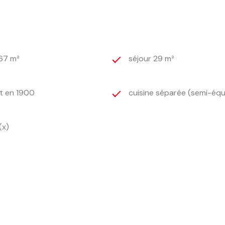
167 m²
séjour 29 m²
t en 1900
cuisine séparée (semi-équ
(x)