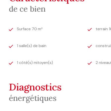
de ce bien
Surface 70 m²
terrain 
1 salle(s) de bain
construi
1 côté(s) mitoyen(s)
2 niveau
diagnostics
énergétiques