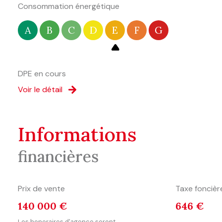
Consommation énergétique
A
B
C
D
E
F
G
DPE en cours
Voir le détail
informations
financières
Prix de vente
Taxe foncièr
140 000 €
646 €
Les honoraires d'agence seront