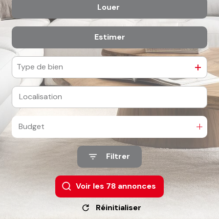
Louer
De l'ancien
Estimer
à l'année
De l'immo pro
Type de bien
Budget
Filtrer
Voir les
78
annonces
Réinitialiser