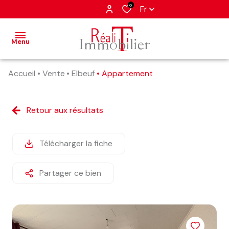
0
Fr
Menu
Accueil
Vente
Elbeuf
Appartement
accueil
nos
Retour aux résultats
annonces
estimation
Télécharger la fiche
alerte
Partager ce bien
e-
mail
contact