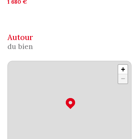
1 680 €
autour
du bien
+
−