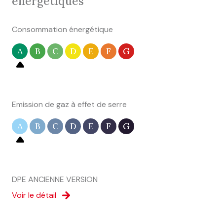
énergétiques
Consommation énergétique
A
B
C
D
E
F
G
Emission de gaz à effet de serre
A
B
C
D
E
F
G
DPE ANCIENNE VERSION
Voir le détail