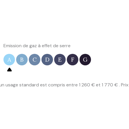
Emission de gaz à effet de serre
A
B
C
D
E
F
G
n usage standard est compris entre 1 260 € et 1 770 € . Prix