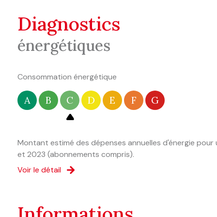
diagnostics
énergétiques
Consommation énergétique
A
B
C
D
E
F
G
Montant estimé des dépenses annuelles d'énergie pour u
et 2023 (abonnements compris).
Voir le détail
informations