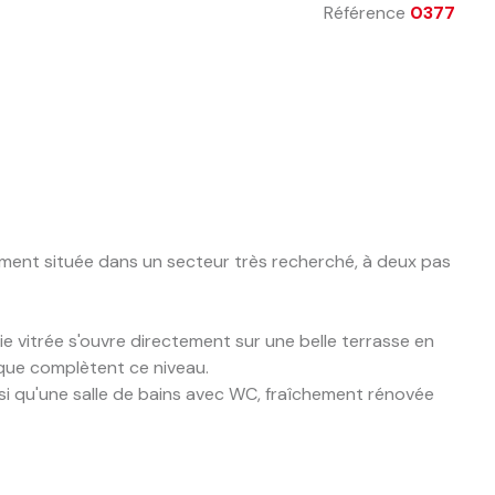
Référence
0377
lement située dans un secteur très recherché, à deux pas
e vitrée s'ouvre directement sur une belle terrasse en
ique complètent ce niveau.
si qu'une salle de bains avec WC, fraîchement rénovée
ri de jardin et un garage avec porte motorisée.