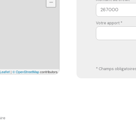
−
Votre apport *
* Champs obligatoire
Leaflet
|
© OpenStreetMap
contributors
ire