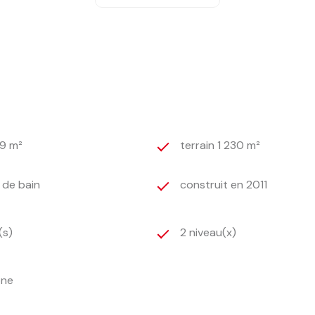
pendant (RCS 853 720 027). Les informations sur les risques
99 m²
terrain 1 230 m²
) de bain
construit en 2011
(s)
2 niveau(x)
one