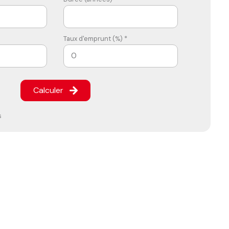
Taux d'emprunt (%) *
Calculer
s