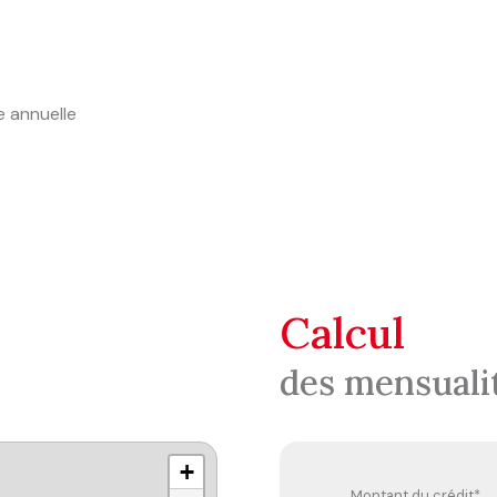
e annuelle
calcul
des mensuali
+
Montant du crédit*