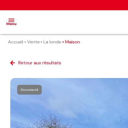
Menu
Accueil
Vente
La londe
Maison
accueil
nos
Retour aux résultats
annonces
estimation
alerte
Nouveauté
e-
mail
contact