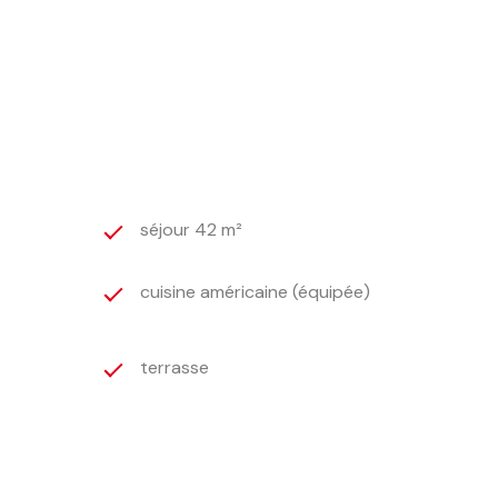
 auxquels ce bien est exposé sont disponibles sur le
séjour 42 m²
cuisine américaine (équipée)
terrasse