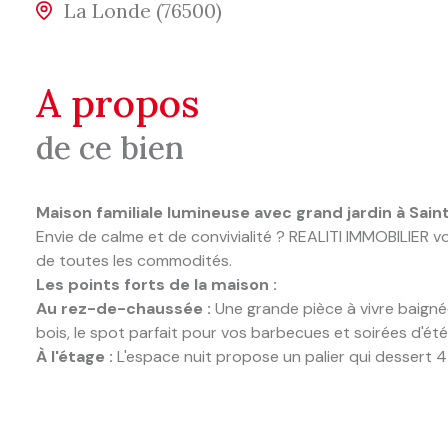
La Londe (76500)
a propos
de ce bien
Maison familiale lumineuse avec grand jardin à Sai
Envie de calme et de convivialité ? REALITI IMMOBILIER v
de toutes les commodités.
Les points forts de la maison :
Au rez-de-chaussée :
Une grande pièce à vivre baignée
bois, le spot parfait pour vos barbecues et soirées d'é
À l'étage :
L'espace nuit propose un palier qui dessert 
du sol au plafond.
Côté extérieur :
Vous profiterez d'un magnifique terra
Prix :
267 000 € (Honoraires inclus à la charge du vend