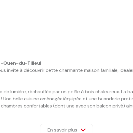
nt-Ouen-du-Tilleul
ous invite à découvrir cette charmante maison familiale, idéa
 de lumière, réchauffée par un poêle à bois chaleureux. La bai
té ! Une belle cuisine aménagée/équipée et une buanderie prat
4 chambres confortables (dont une avec son balcon privé) ain
in arboré d'environ 1230m², comprenant une dépendance, un ab
eur)
En savoir plus