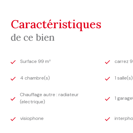
DPE :
C |
Réf :
0377
Votre contact : Patrick FOLLIN, agent commercial indé
site Géorisques : georisques.gouv.fr
caractéristiques
de ce bien
Surface 99 m²
carrez 
4 chambre(s)
1 salle(s
Chauffage autre : radiateur
1 garage
(electrique)
visiophone
interph