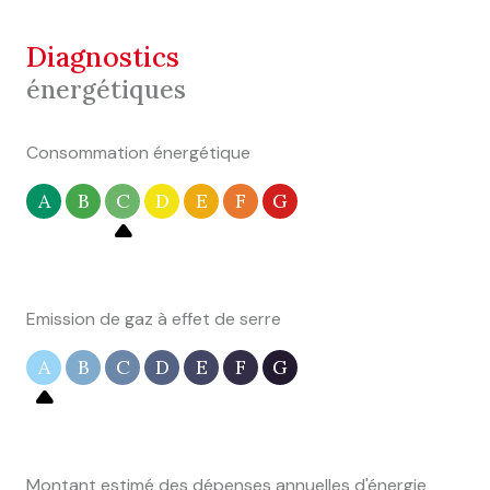
diagnostics
énergétiques
Consommation énergétique
A
B
C
D
E
F
G
Emission de gaz à effet de serre
A
B
C
D
E
F
G
Montant estimé des dépenses annuelles d'énergie