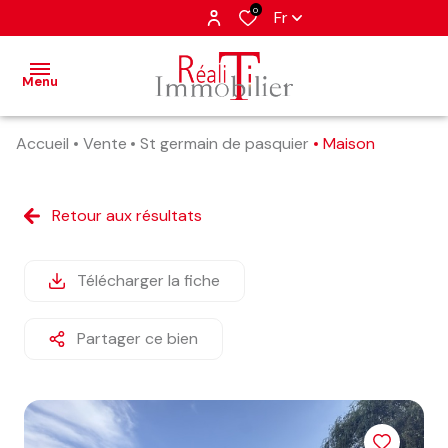
0
Fr
Menu
Accueil
Vente
St germain de pasquier
Maison
accueil
nos
Retour aux résultats
annonces
estimation
Télécharger la fiche
alerte
Partager ce bien
e-
mail
contact