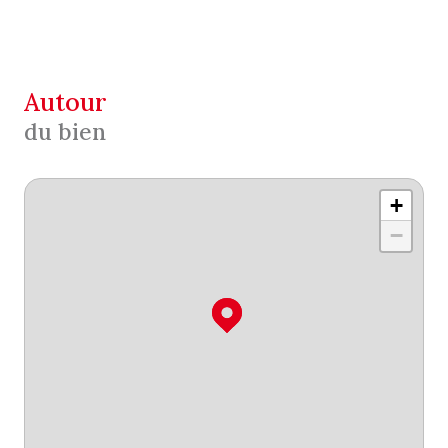
autour
du bien
+
−