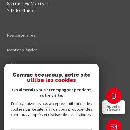
55 rue des Martyrs
76500 Elbeuf
Nos partenaires
Mentions légales
Admin
Comme beaucoup, notre site
utilise les cookies
Nos honoraires
On aimerait vous accompagner pendant
Politique RGPD
votre visite.
En poursuivant, vous acceptez l'utilisation des
Appeler
cookies par ce site, afin de vous proposer des
Cookies
l'agent
contenus adaptés et réaliser des statistiques !
© 2026 | Tous droits réservés